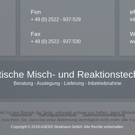
Fon
e
+ 49 (0) 2522 - 937-529
in
Fax
W
+ 49 (0) 2522 - 937-530
ww
tische Misch- und Reaktionstec
Beratung - Auslegung - Lieferung - Inbetriebnahme
ell für den Betrieb der Seite, während andere uns helfen, diese Websi
Impressum
Haftungsausschluss
Datenschutzerklärung
 beachten Sie, dass bei einer Ablehnung womöglich nicht mehr alle Fun
Copyright © 2018 AGENS Stratmann GmbH. Alle Rechte vorbehalten.