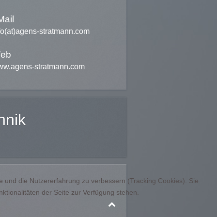
Mail
fo(at)agens-stratmann.com
eb
w.agens-stratmann.com
hnik
te und die Nutzererfahrung zu verbessern (Tracking Cookies). Sie
ktionalitäten der Seite zur Verfügung stehen.